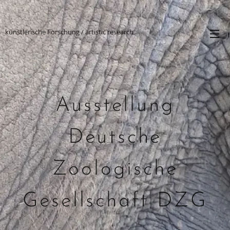
künstlerische Forschung / artistic research
Ausstellung
Deutsche
Zoologische
Gesellschaft DZG